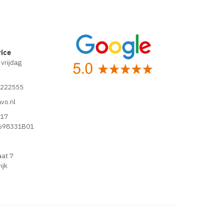
vice
vrijdag
5222555
vo.nl
17
698331B01
aat 7
ijk