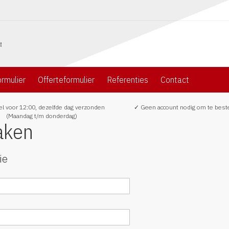
rmulier
Offerteformulier
Referenties
Contact
l voor 12:00, dezelfde dag verzonden
✓ Geen account nodig om te best
(Maandag t/m donderdag)
aken
ie