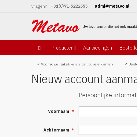
Ga
Vragen?
+31(0)71-5222555
admi@metavo.nl
naar
de
inhoud
Producten
Aanbiedingen
Bestelfo
✓ Voor zowel zakelijke als particuliere klanten
✓ Beste
Nieuw account aanm
Persoonlijke informat
Voornaam
Achternaam