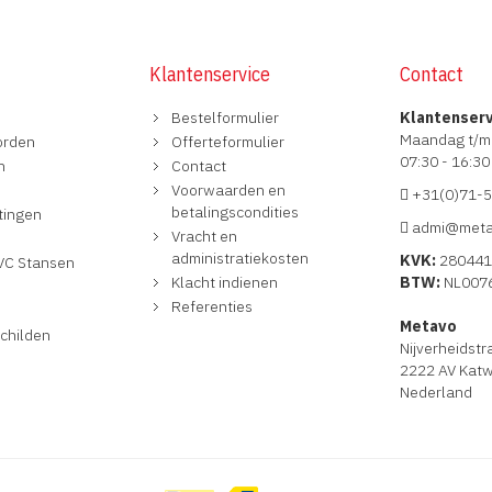
Klantenservice
Contact
Bestelformulier
Klantenser
Maandag t/m 
orden
Offerteformulier
07:30 - 16:30
n
Contact
Voorwaarden en
+31(0)71-
betalingscondities
itingen
admi@meta
Vracht en
administratiekosten
KVK:
280441
VC Stansen
Klacht indienen
BTW:
NL007
Referenties
Metavo
schilden
Nijverheidstr
2222 AV Katw
Nederland