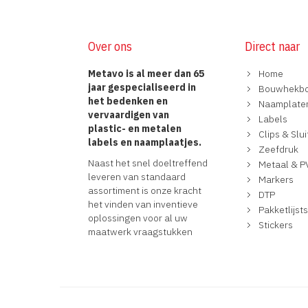
Over ons
Direct naar
Metavo is al meer dan 65
Home
jaar gespecialiseerd in
Bouwhekb
het bedenken en
Naamplate
vervaardigen van
Labels
plastic- en metalen
Clips & Slu
labels en naamplaatjes.
Zeefdruk
Naast het snel doeltreffend
Metaal & P
leveren van standaard
Markers
assortiment is onze kracht
DTP
het vinden van inventieve
Pakketlijst
oplossingen voor al uw
Stickers
maatwerk vraagstukken