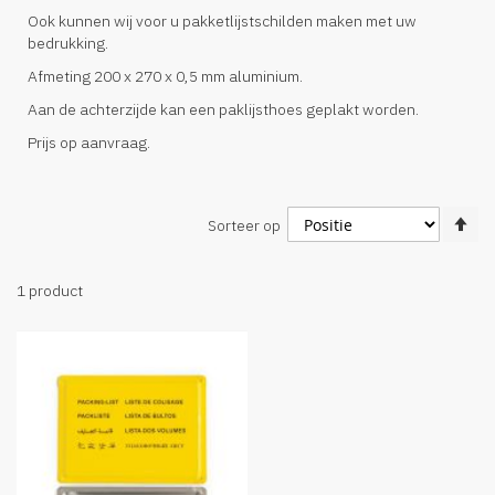
Ook kunnen wij voor u pakketlijstschilden maken met uw
bedrukking.
Afmeting 200 x 270 x 0,5 mm aluminium.
Aan de achterzijde kan een paklijsthoes geplakt worden.
Prijs op aanvraag.
Va
Sorteer op
ho
na
la
1
product
so