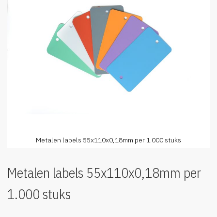
afbeeldingen-
gallerij
Metalen labels 55x110x0,18mm per 1.000 stuks
Ga
naar
Metalen labels 55x110x0,18mm per
het
begin
1.000 stuks
van
de
afbeeldingen-