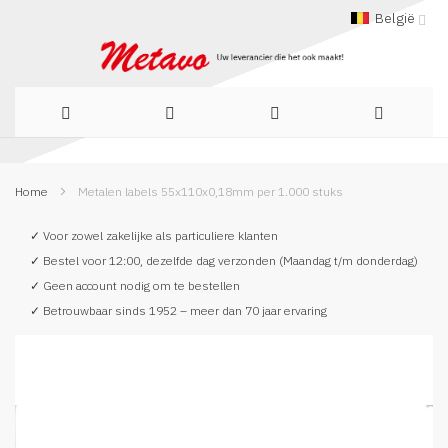
België
Ga
Home
Metalen labels 55x110x0,18mm per 1.000 stuks
naar
de
✓ Voor zowel zakelijke als particuliere klanten
✓ Bestel voor 12:00, dezelfde dag verzonden (Maandag t/m donderdag)
inhoud
✓ Geen account nodig om te bestellen
✓ Betrouwbaar sinds 1952 – meer dan 70 jaar ervaring
Ga
naar
het
einde
van
de